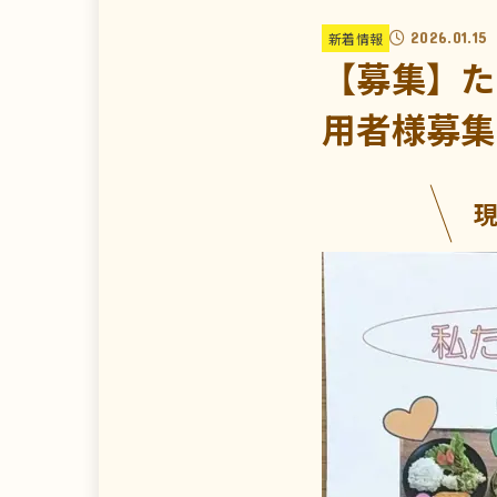
2026.01.15
新着情報
【募集】た
用者様募集