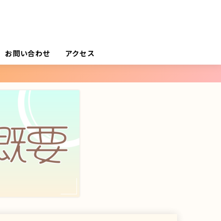
お問い合わせ
アクセス