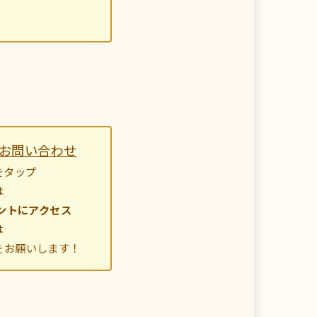
Mでお問い合わせ
をタップ
は
ントにアクセス
は
をお願いします！