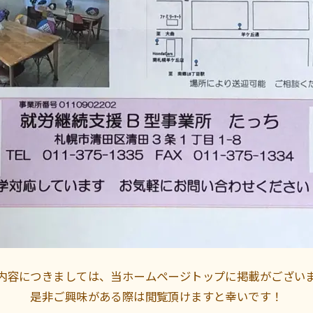
内容につきましては、当ホームページトップに掲載がござい
是非ご興味がある際は閲覧頂けますと幸いです！