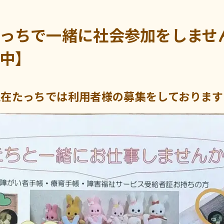
っちで一緒に社会参加をしませ
中】
現在たっちでは利用者様の募集をしております