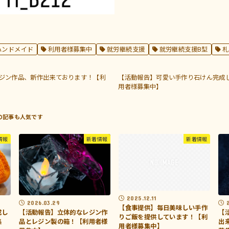
ハンドメイド
利用者様募集中
就労継続支援
就労継続支援B型
札
ジン作品、新作出来ております！【利
【活動報告】可愛い手作り石けん完成
用者様募集中】
情報
新着情報
新着情報
2025.12.11
2026.03.29
【食事提供】毎日美味しい手作
成し
【活動報告】立体的なレジン作
【
りご飯を提供しています！【利
集
品とレジン製の箱！【利用者様
出
用者様募集中】