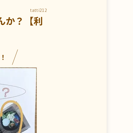
tatti212
んか？【利
！