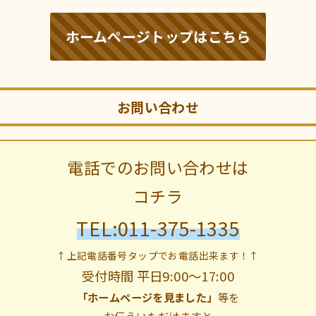
ホームページトップはこちら
お問い合わせ
電話でのお問い合わせは
コチラ
TEL:
011-375-1335
↑上記電話番号タップでお電話出来ます！↑
受付時間 平日9:00～17:00
「ホームページを見ました」
等を
お伝えいただけますと