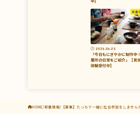
中】
新着
2026.06.25
「今日もにぎやかに制作中
業所の日常をご紹介」【見
体験受付中】
HOME
新着情報
【募集】たっちで一緒に社会参加をしません