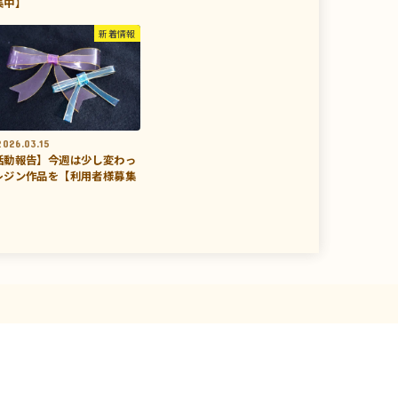
集中】
新着情報
2026.03.15
活動報告】今週は少し変わっ
レジン作品を【利用者様募集
】