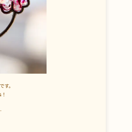
です。
ね！
…