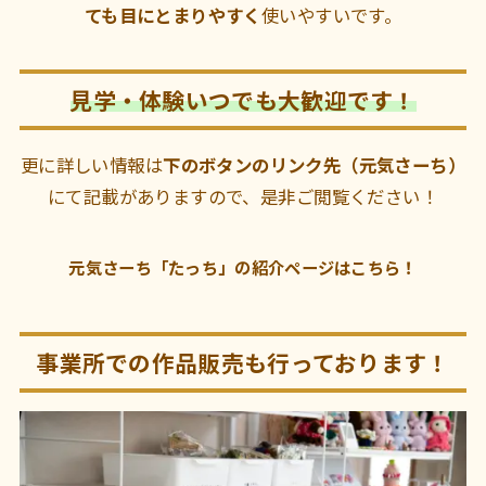
ても目にとまりやすく
使いやすいです。
見学・体験いつでも大歓迎です！
更に詳しい情報は
下のボタンのリンク先（元気さーち）
にて記載がありますので、是非ご閲覧ください！
元気さーち「たっち」の紹介ページはこちら！
事業所での作品販売も行っております！