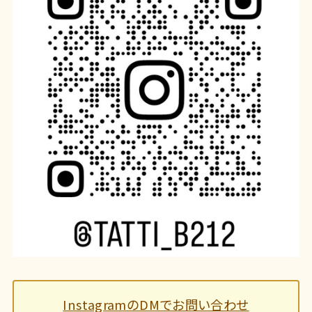
InstagramのDMでお問い合わせ