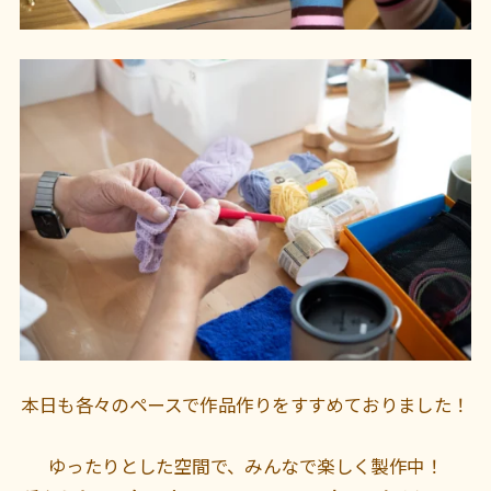
本日も各々のペースで作品作りをすすめておりました！
ゆったりとした空間で、みんなで楽しく製作中！