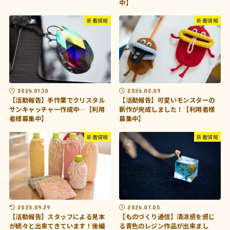
中】
新着情報
新着情報
2026.01.30
2026.02.09
【活動報告】手作業でクリスタル
【活動報告】可愛いモンスターの
サンキャッチャー作成中…【利用
新作が完成しました！【利用者様
者様募集中】
募集中】
新着情報
新着情報
2025.09.29
2026.07.05
【活動報告】スタッフによる見本
【ものづくり通信】清涼感を感じ
が続々と出来てきています！後編
る青色のレジン作品が出来まし