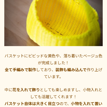
バスケットにビビッドな黄色や、落ち着いたベージュ色
が完成しました！
全て手編みで製作
しており、
装飾も編み込んで
作り上げ
ています。
中に
花を入れて飾り
としても楽しめますし、小物入れと
しても活躍してくれます！
バスケット自体は大きく目立つ
ので、
小物を入れて置い