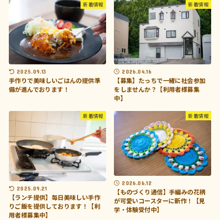
新着情報
新着情報
2025.09.13
2026.04.16
手作りで美味しいごはんの提供準
【募集】たっちで一緒に社会参加
備が進んでおります！
をしませんか？【利用者様募集
中】
新着情報
新着情報
2026.06.12
2025.09.21
【ものづくり通信】手編みの花柄
【ランチ提供】毎日美味しい手作
が可愛いコースターに新作！【見
りご飯を提供しております！【利
学・体験受付中】
用者様募集中】