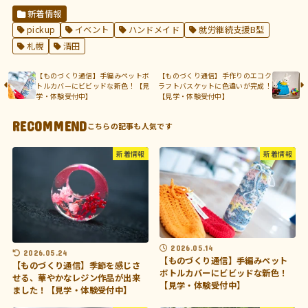
新着情報
pickup
イベント
ハンドメイド
就労継続支援B型
札幌
清田
【ものづくり通信】手編みペットボ
【ものづくり通信】手作りのエコク
トルカバーにビビッドな新色！【見
ラフトバスケットに色違いが完成！
学・体験受付中】
【見学・体験受付中】
RECOMMEND
新着情報
新着情報
2026.05.14
2026.05.24
【ものづくり通信】手編みペット
【ものづくり通信】季節を感じさ
ボトルカバーにビビッドな新色！
せる、華やかなレジン作品が出来
【見学・体験受付中】
ました！【見学・体験受付中】